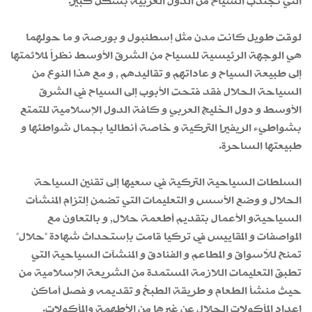
التي تجتذب السياح من الدول العربية بشكل كبير.
لوقت طويل كانت مدن مثل إسطنبول و بورصة و ما حولهما
هي الوجهة الرئيسية للسياح من الشرق الأوسط نظراً لملائمتها
إلى طبيعة السياح و عاداتهم و تقاليدهم , و مع هذا النوع من
السياحة الحلال فقد فتحت الأبوب إلى السياح في الشرق
الأوسط و دول الخليج العربي و كافة الدول الإسلامية للتمتع
بشواطيء الريفيرا التركية و خاصة أنطاليا بجمال شواطئها و
طبيعتها الساحرة.
السلطات السياحية التركية في سعيها إلى تقنين السياحة
الحلال و وضع الأسس و التعليمات التي تضمن إلتزام المنشأت
السياحيةو الأعمال بتقديم أطعمة حلال, و بالتعاون مع
المواصفات و المقاييس في تركيا قامت بإستحداث شهادة "حلال"
تمنح للأسواق و المطاعم و الفنادق و المنشآت السياحية التي
تطبق التعليمات اللازمة المستمدة من الشريعة الإسلامية من
حيث منشأ الطعام و طريقة الطبخ و تقديمه و فصل أماكن
إعداد المأكولات الحلال عن غيرها من الأطهمة والمأكولات.