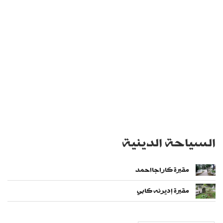
السياحة الدينية
مقبرة كاراجااحمد
مقبرة إديرنه كابي