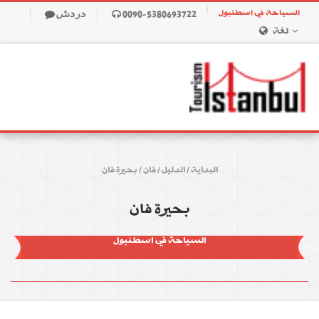
السياحة في اسطنبول
0090-5380693722
دردش
لغة
البداية
/
الدليل
/
فان
/
بحيرة فان
بحيرة فان
السياحة في اسطنبول