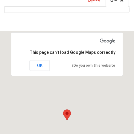
فان
الدليل
This page can't load Google Maps correctly.
This page can't load Google Maps correctly.
OK
OK
Do you own this website?
Do you own this website?