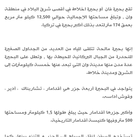
تقع بحيرة فان أو بحيرة اخلاط في أقصى شرق البلاد في منطقة
وان , وتبلغ مساحتها الإجمالية حوالي 12,500 كيلو متر مربع
بعمق 174 متر لتعد بذلك أكبر بحيرة في تركيا.
إنها بحيرة مالحة تتلقى المياه من العديد من الجداول الصغيرة
المنحدرة من الجبال البركانية المحيطة بها , وتطل على البحيرة
عدة مدن منها مدينة وان التي تبعد عنها خمسة كيلومترات إلى
الشرق ومدينة خلاط.
يتواجد في البحيرة أربعة جزر هي أقدامار ، تشاربناك ، أدير ،
وقوش أداسه.
وأكبر جزرها أقدامار حيث يبلغ طولها 1,5 كيلومتر ومساحتها
500 متر وفيها كنيسة أقدامار التاريخية.
تستخدم السفن لنقل السياح إلى الجزر و التنزه بينها، كما