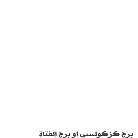
برج كزكولسي او برج الفتاة