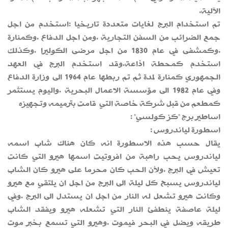
الآلية.
تم استخدام البرج لغايات متعددة تاريخيا :استخدم من اجل
جمع الضرائب من السفن التجارية .ومن اجل الدفاع .وكمنارة
.وكمشفى في عام 1830 من اجل مرضى الكوليرا .وكذلك
استخدم كمحطة اذاعة.وقد استخدم البرج في العهد
الجمهوري كمنارة لمدة ثم تم ربطها عام 1964 الى وزارة الدفاع
وفي عام 1982 الى مؤسسة الاعمال البحرية .واليوم يستثمر
كمطعم من قبل شركة خاصة التي قامت بترميمه وتجهيزه
اساطير برج "كز كولسي" :
اسطورة لياندروس :
يقال حسب هذه الاسطورة انه كان هناك شاب اسمه
لياندروس يحب راهبة من افروتيت اسمها هيرو التي كانت
تعيش في البرج .ولأن الحب كان محرما على هيرو كان الشاب
لياندروس يسبح كل ليلة الى البرج من اجل ان يلتقي مع هيرو
وكانت هيرو تشعل له النار من اجل ان يستدل الى البرج .وفي
ليلة عاصفة ينطفئ النار التي تشعله هيرو ويفقد الشاب
طريقه ويضل في البحر فيموت .وهيرو التي تسمع بخبر موت