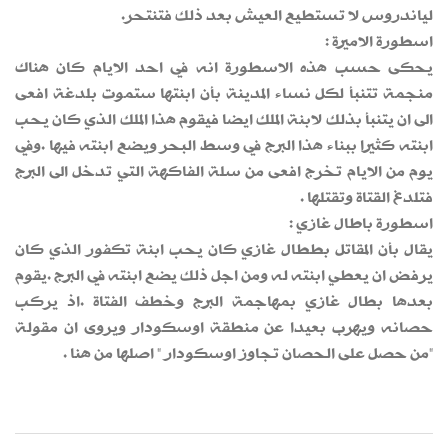
لياندروس لا تستطيع العيش بعد ذلك فتنتحر.
اسطورة الاميرة :
يحكى حسب هذه الاسطورة انه في احد الايام كان هناك
منجمة تتنبأ لكل نساء المدينة بأن ابنتها ستموت بلدغة افعى
الى ان يتنبأ بذلك لابنة الملك ايضا فيقوم هذا الملك الذي كان يحب
ابنته كثيرا ببناء هذا البرج في وسط البحر ويضع ابنته فيها .وفي
يوم من الايام تخرج افعى من سلة الفاكهة التي تدخل الى البرج
فتلدغ القتاة وتقتلها .
اسطورة باطال غازي :
يقال بأن المقاتل بططال غازي كان يحب ابنة تكفور الذي كان
يرفض ان يعطي ابنته له ومن اجل ذلك يضع ابنته في البرج .يقوم
بعدها بطال غازي بمهاجمة البرج وخطف الفتاة .اذ يركب
حصانه ويهرب بعيدا عن منطقة اوسكودار ويروى ان مقولة
"من حصل على الحصان تجاوز اوسكودار " اصلها من هنا .