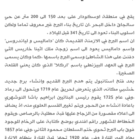
يقع في منطقة اوسكودار على بعد 150 الى 200 متر عن حي
سالجاق داخل البحر .ان تاريخ بناء البرج غير معروف تماما ولكن
اسلوب البناء تعود الى تاريخ 341 قبل الميلاد .
ان اسم البرج في الازمنة القديمة كان "داماليس و لياندروس"
واسم داماليس يعود الى اسم زوجة ملك اثينا خاريس الثي
دفنت على هذا الشاطئ وسمي البرج باسمها .كما وكان يسمى
البرج في العهد البيزنطي باسم "اركلا" الذي كان يعني القلعة
الصغيرة .
بعد فتح استانبول يتم هدم البرج القديم وانشاء برج جديد
خشبي مكانه الذي يتعرض لحريق عام 1719 ويتحول الى رماد
.وفي عام 1725 يقوم رئيس البنائيين ابراهيم باشا النوشهري
باعادة انشاءه من الحجر ويتم تغيير القسم العلوي منه اذ يضاف
الى اعلاه مقصورة من الزجاج عليها قبة مطلية بالرصاص .ويقوم
الخطاط المشهور راقم افندي بوضع كتابة على الرخام الموجود
فوق باب البرج ثحوي ختم السلطان محمود الثاني .وفي عام 1857
يعاد اليه المنارة وفي عام 1920 تجهز لمبة المنارة بنظام الانارة