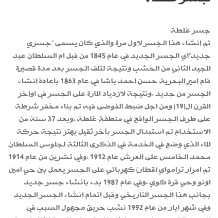
جسر غلطة
تم انشاء هذا الجسر لاول مرة والذي كان يسمى "جسري
جديد"اي الجسر الجديد في عام 1845 من فبل ام السلطان عبد
المجيد الثاني من الخشب ونتيجة لتلف الجسر بعد مدة قصيرة
قام امير البحرية حسن احمد باشا في عام 1863 باعادة انشاء
الجسر من جديد .ونتيجة لازدياد المارة على الجسر في اواخر
القرن ال(19) ومن اجل ضبط الفوضى فيه تم بناء مخفر شرطة
على طرف الجسر الواقع في منطقة غلطة .وبعد 37 سنة من
الاستخدام تم استبدال الجسر بآخر ثقيل يهتز نتيجة حركة
الماء الذي وضع في الخدمة في الذكرى الثالثة لجلوس السلطان
محمد الخامس على العرش عام 1912 .وفي تشرين من عام 1914
تم امرار ترامواي (قطار) كهربائي على الجسر يعمل بين حي امين
اونو وحي قرة كوي .وفي عام 1987 بدء بانشاء جسر جديد
بجانب هذا الجسر التاريخي وقبل اتمام انشاء الجسر الجديد
وفي شهر ايار من عام 1992 نشب حريق مجهول السبب في