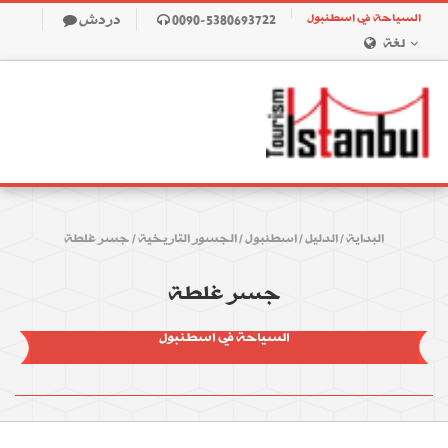
السياحة في اسطنبول
0090-5380693722
دردش
لغة
البداية
/
الدليل
/
اسطنبول
/
الجسور التاريخية
/
جسر غلطة
جسر غلطة
السياحة في اسطنبول