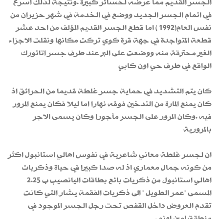
الجسر القديم مما عرضه لخسائر كبيرة .ونتيجة لذلك اسرع
في اتمام الجسر الجديد ووضع في الخدمة في شهر حزيران من
نفس العام(1992 ) اما قطع الجسر القديم المؤلف من احد عشر
قطعة المتواجدة في جهة قرة كوي تركت مكانها ونقلت الاجزاء
الغير محترقة منه ووضعت على البر عند طرف جسر اتاتورك
الواقع في طرف حي اون كابي
كان يتم التشديد في حماية جسر غلطة قديما من الحرائق اذ
كان يمنع المارة من التدخين فوقه نهارا اما ليلا فكان يمنع المرور
فيه .وكان المرور على الجسر مأجورا وكان يسمى الاجر
بالمرورية
ان لجسر غلطة معاني شاعرية في نفوس اهالي استانبول اكثر
من كونه جمال معماري اذ له صدا كبيرا في حياة وذكريات
اهالي استانبول من ذكريات بائع بطاقات اليانصيب ب 2.25
المسمى "عمر الطويل " الى ذكريات الفقمة يشار التي كانت
تقدم العروض داخل القفص تحت رجل الجسر الموجود في
منطقة امين اونو .