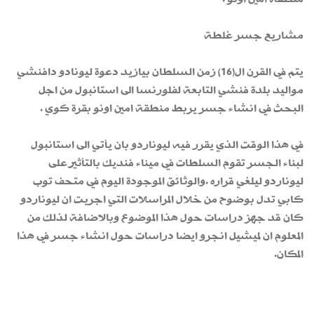
مشاريع جسر غلطة
يتم في القرن ال(16) زمن السلطان بيازيد دعوة ليونادو دافنشي
مواليد بلدة فنشي التابعة لفلورنسا الى استانبول من اجل
البحث في انشاء جسر يربط منطقة امين اونو بقرة كوي .
في هذا الوقت الذي يقرر فيه ليوناردو بان يأتي الى استانبول
لبناء الجسر تقوم السلطات في ميناء فنديك بالتأثير على
ليوناردو ليلغي قراره .والوثائق الموجودة اليوم في متحف توب
كابي تدل بوضوح من خلال المراسلات التي اجريت ان ليوناردو
كان قد جهز دراسات حول هذا الموضوع وبالاضافة لذلك من
المعلوم ان لميشيل انجرو ايضا دراسات حول انشاء جسر في هذا
المكان.