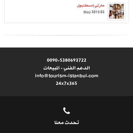
مارتي إسطنبول
02 May 2015
0090-5380693722
الدعم الفني
-
المبيعات
info@tourism-istanbul.com
24x7x365
تحدث معنا