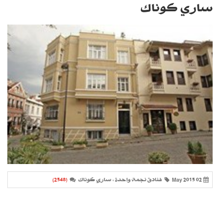
ساري كوناك
02 May 2015
فنادق نجمة واحدة ، ساري كوناك
(2548)