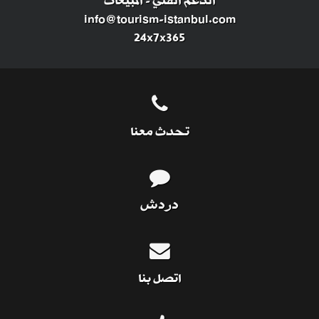
الدعم الفني
-
المبيعات
info@tourism-istanbul.com
24x7x365
تحدث معنا
دردش
اتصل بنا