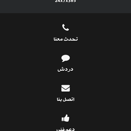
24x7x365
تحدث معنا
دردش
اتصل بنا
دعم فني