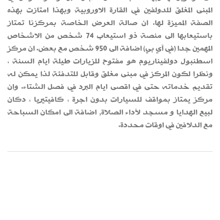
المبنى المغلق للدولفين في القارة الاوروبية وبهذا امتازت بهذه
الصفة المميزة لها. ان صالة العرض الخاصة بمركزنا تمتاز
باستيعابها الى منصة ذو استيعاب 74 شخص من الاشخاص
المهمين جدا (في آي بي) اضافة الى 950 شخص مع بعض. ان مركز
اسطنبول دولفيناريوم هو مفتوح للزيارات طيلة ايام السنة ،
ونظرا لكون المركز في مبنى مغلق وقابل للتدفئة لذا يمكن له
تقديم خدماته حتى في اقصى ايام البرد في فصل الشتاء. وان
مركز يمتاز بمواقف للسيارات بدون اجرة ، كافيتيريا ، دكان
لبيع الهدايا و مسجد لأداء الصلاة, اضافة الى امكان السباحة
مع الدلافين في اوقات محددة.