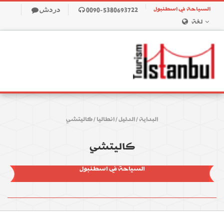
السياحة في اسطنبول
0090-5380693722
دردش
لغة
البداية
/
الدليل
/
انطاليا
/
كاليتشي
كاليتشي
السياحة في اسطنبول