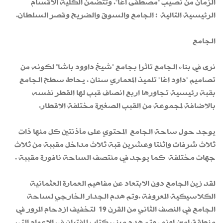
الزمان من نصيب "مصطفى اغا". وتتضمن الكلية الاقسام
الرئيسية التالية : الجامع والسوق والضريح وقصر السلطان.
الجامع
نرى في بناء الجامع تاثرا بجامع "شيخ داوود باشا" لكونه من
تصاميم "داود اغا" تلميذ المعماري سنان . يحاط سطح الجامع
بقبة رئيسية تجاورها اربع انصاف قبب لها القطر نفسه
بالاضافة لمجموعة من القبب الصغيرة مختلفة الاقطار.
يوجد حول ساحة الجامع المحتوي على مأذنتين كل منها ذات
ثلاث شرفات واثنتا وعشرين قبة ثلاث مداخل مقببة من ثلاث
جهات مختلفة كما يوجد في منتصف الساحة نافورة مقببة .
لقد زين الجامع دون الابتعاد عن مفاهيم العمارة العثمانية
الكلاسيكية المعروفة .وتم هدم الجدار الخارجي لساحة
الجامع في النصف الثاني من القرن 19 لتخفيف ازدحام المرور في
منطقة امين اونو . وتم هدم مبنى كتاب للفتيان في الاعوام التي