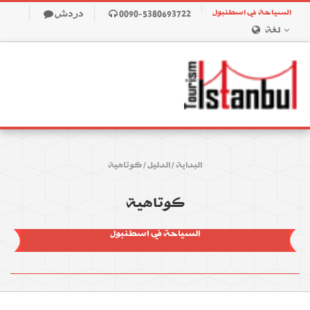
السياحة في اسطنبول
0090-5380693722
دردش
لغة
البداية
/
الدليل
/
كوتاهية
كوتاهية
السياحة في اسطنبول