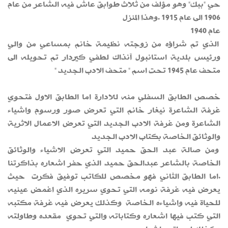
حي "ببك" وهو مؤلف من ثلاث طوابق عاش فيه الشاعر من عام
1906 الى عام 1915 .وهذا المنزل
عام 1940
الذي تم شراؤه من زوجته نظيمة خانم بمساعي من والي
ورئيس بلدية استانبول آنذاك لطفي كيردار تم تحويله الى
متحف عام 1945 تحت اسم " متحف الادب الجديد "
خصص الطابق السفلي منه للادارة اما الطابق الاول فتحوي
غرفة الشاعرة نيغار خانم التي تعرض صور ورسوم واشياء
الشاعرة ومن غرفة الادب الجديد التي تعرض الاعمال الاثرية
والوثائق الخاصة بكتاب الادب الجديد
ومن صالة عبد الحق حميد التي تعرض الاشياء والوثائق
الخاصة بالشاعر عبدالحق حميد الذي حفر اشعاره بذاكرتنا
.اما الطابق الثاني فهو مخصص للكاتب توفيق فكرت حيث
يعرض فيه غرفة نومه التي تحوي سريره الذي اغمض عينيه
للحياة فيه واشياءه الخاصة وكذلك يعرض فيه غرفة مكتبه
التي كتب فيها اشعاره وكتاباته والتي تحوي مقعده وطاولته