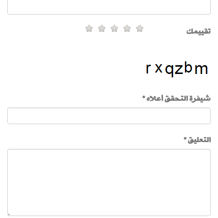
تقييمك
شيفرة التحقق أعلاه *
التعليق *