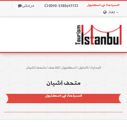
السياحة في اسطنبول
0090-5380693722
دردش
لغة
البداية
/
الدليل
/
اسطنبول
/
المتاحف
/
متحف آشيان
متحف آشيان
السياحة في اسطنبول