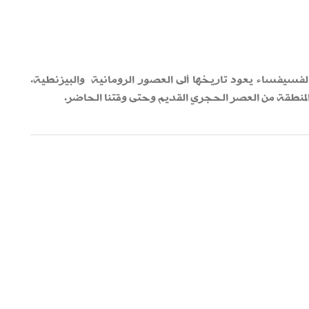
سيفساء يعود تاريخها ألى العصور الرومانية والبيزنطية.
منطقة من العصر الحجري القديم وحتى وقتنا الحاضر.