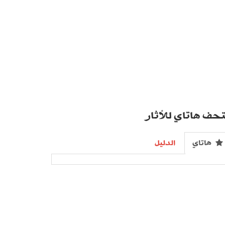
حف هاتاي للأثار
هاتاي
الدليل