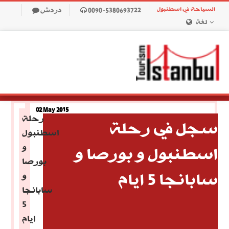
السياحة في اسطنبول
0090-5380693722
دردش
لغة
02 May 2015
رحلة
سجل في رحلة
اسطنبول
اسطنبول و بورصا و
و
بورصا
سابانجا 5 ايام
و
سابانجا
5
ايام